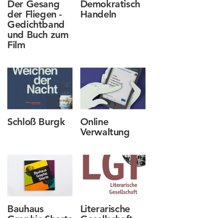
Der Gesang
Demokratisch
und
der Fliegen -
Handeln
individuelles
Gedichtband
Design
und Buch zum
in
Film
Weimar.
Schwerpunkte
liegen
in
den
Bereichen
Druck-
Schloß Burgk
Online
und
Verwaltung
Webdesign
sowie
in
der
Herstellung
von
Animationsﬁlmen.
Bauhaus
Literarische
Ihre