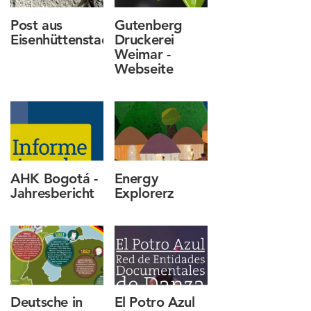
Schillers
Gartenhaus
Post aus
Gutenberg
(Jena),
Eisenhüttenstadt
Druckerei
Goethe-
Weimar -
Webseite
Laboratorium
(Friedrich-
Schiller-
Universität
Jena),
ThULB:
Thüringer
Universitäts-
AHK Bogotá -
Energy
und
Jahresbericht
Explorerz
Landesbibliothek,
Landesbibliothek
Coburg.
Deutsche in
El Potro Azul